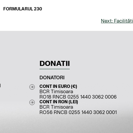
Element
FORMULARUL 230
EN_US
de
meniu
Next:
Facilități
DONATII
DONATORI
I
CONT IN EURO (€)
BCR Timisoara
RO18 RNCB 0255 1440 3062 0006
CONT IN RON (LEI)
BCR Timisoara
RO56 RNCB 0255 1440 3062 0001