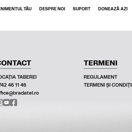
ENIMENTUL TĂU
DESPRE NOI
SUPORT
DONEAZĂ AZI
CONTACT
TERMENI
OCAȚIA TABEREI
REGULAMENT
742 46 11 46
TERMENI ȘI CONDIȚI
ffice@bradatel.ro