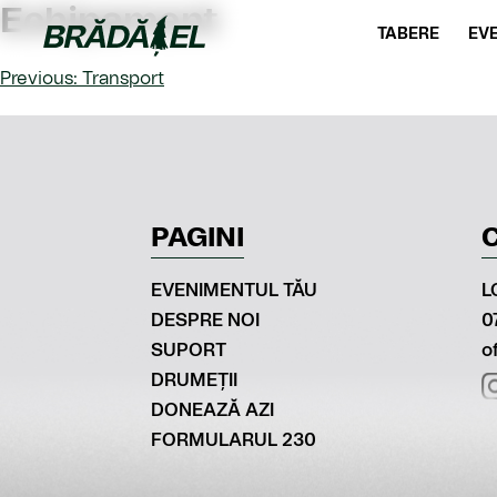
Skip
Echipament
to
TABERE
EV
content
Bradatel
Previous:
Transport
Post
navigation
PAGINI
EVENIMENTUL TĂU
L
DESPRE NOI
0
SUPORT
o
DRUMEȚII
DONEAZĂ AZI
FORMULARUL 230