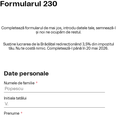
Skip
Formularul 230
to
content
Completează formularul de mai jos, introdu datele tale, semnează-l
și noi ne ocupăm de restul.
Susține lucrarea de la Brădățel redirecționând 3,5% din impozitul
tău. Nu te costă nimic. Completează-l până în 20 mai 2026.
Date personale
Numele de familie
*
Initiala tatălui
Prenume
*