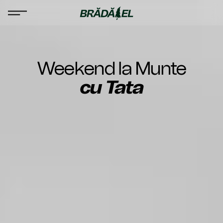
Skip
Element
Bradatel
to
EN_US
de
content
meniu
Weekend la Munte
cu Tata